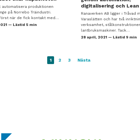
digitalisering och Lean
t automatisera produktionen
änge på Norrebo Träindustri.
Ranaverken AB ligger i Tråvad m
först när de fick kontakt med…
Varaslätten och har två inriktnin
2021 — Lästid 5 min
verksamhet, stålkonstruktione
lantbruksmaskiner. Tack…
28 april, 2021 — Lästid 9 min
1
2
3
Nästa