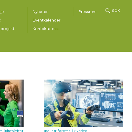
SÖK
ge
Nyheter
Pressrum
t
Eventkalender
projekt
Kontakta oss
ällningslyftet
Industriföretag i Sverige