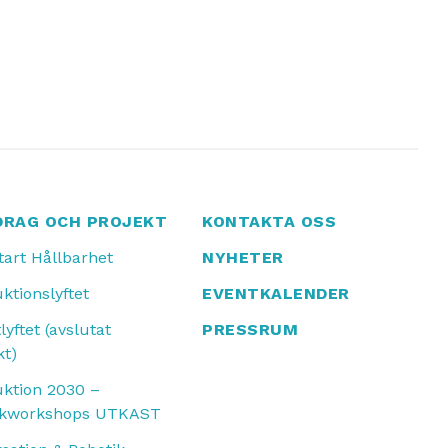
DRAG OCH PROJEKT
KONTAKTA OSS
tart Hållbarhet
NYHETER
ktionslyftet
EVENTKALENDER
lyftet (avslutat
PRESSRUM
kt)
ktion 2030 –
ikworkshops UTKAST