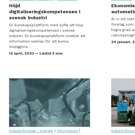
Höjd
Ekonomisk
and
Automationscheck för utveckling
digitaliseringskompetensen i
automati
svensk industri
Är ni ett lit
företag som v
En kunskaps­plattform med syfte att höja
högre grad av
digita­li­se­rings­kom­pe­tensen i svensk
robotisering
industri. En kunskapsplattform innebär att
information samlas för att kunna
24 januari, 
möjliggöra…
12 april, 2023 — Lästid 2 min
Transportrobot ger Migu effektiva materialflöden
Industriföretag i Sverige
|
Information
|
Industriföret