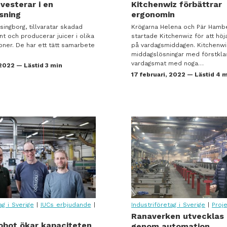
vesterar i en
Kitchenwiz förbättrar
sning
ergonomin
singborg, tillvaratar skadad
Krögarna Helena och Pär Hamb
nt och producerar juicer i olika
startade Kitchenwiz för att höj
ner. De har ett tätt samarbete
på vardagsmiddagen. Kitchenwi
middagslösningar med förstkla
vardagsmat med noga…
 2022 — Lästid 3 min
17 februari, 2022 — Lästid 4 
 på utveckling
ag i Sverige
|
IUCs erbjudande
|
Industriföretag i Sverige
|
Proj
Ranaverken utvecklas 
 på utveckling
robot ökar kapaciteten
genom automation,