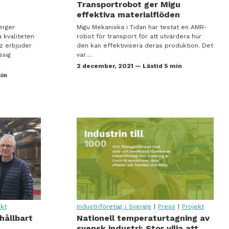
Transportrobot ger Migu
effektiva materialflöden
erger
Migu Mekaniska i Tidan har testat en AMR-
a kvaliteten
robot för transport för att utvärdera hur
z erbjuder
den kan effektivisera deras produktion. Det
ssig
var…
2 december, 2021 — Lästid 5 min
min
ekt
Industriföretag i Sverige
|
Press
|
Projekt
hållbart
Nationell temperaturtagning av
svensk industri: Stor vilja att