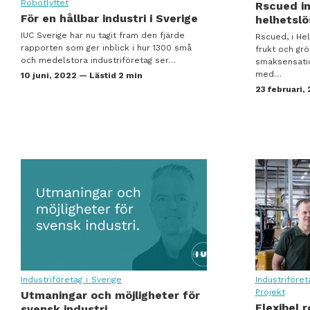
Robotlyftet
Rscued in
Transportrobot ger Migu effektiva materialflöden
För en hållbar industri i Sverige
helhetslö
IUC Sverige har nu tagit fram den fjärde
Rscued, i Hel
rapporten som ger inblick i hur 1300 små
frukt och grö
och medelstora industriföretag ser…
smaksensatio
med…
10 juni, 2022 — Lästid 2 min
23 februari,
 digitalisering och Lean
Nationell temperaturtagning av svensk industri: Stor vilja att satsa
Industriföretag i Sverige
Industriföret
Projekt
Utmaningar och möjligheter för
 digitalisering och Lean
Nationell temperaturtagning av svensk industri: Stor vilja att satsa
Flexibel 
svensk industri