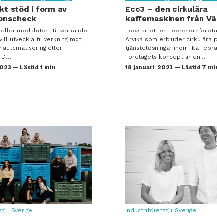
t stöd i form av
Eco3 – den cirkulära
onscheck
kaffemaskinen från V
et eller medelstort tillverkande
Eco3 är ett entreprenörsföret
ill utveckla tillverkning mot
Arvika som erbjuder cirkulära 
 automatisering eller
tjänstelösningar inom kaffebr
? D…
Företagets koncept är en…
2023 — Lästid 1 min
18 januari, 2023 — Lästid 7 mi
ag i Sverige
Industriföretag i Sverige