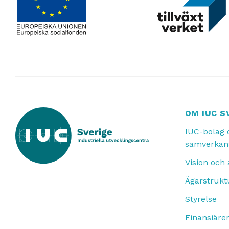
OM IUC S
IUC-bolag 
samverkan
Vision och
Ägarstrukt
Styrelse
Finansiäre