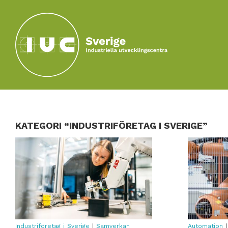
Hoppa till huvudinnehållet
KATEGORI “INDUSTRIFÖRETAG I SVERIGE”
and
Automationscheck för utveckling
Industriföretag i Sverige
|
Samverkan
Automation