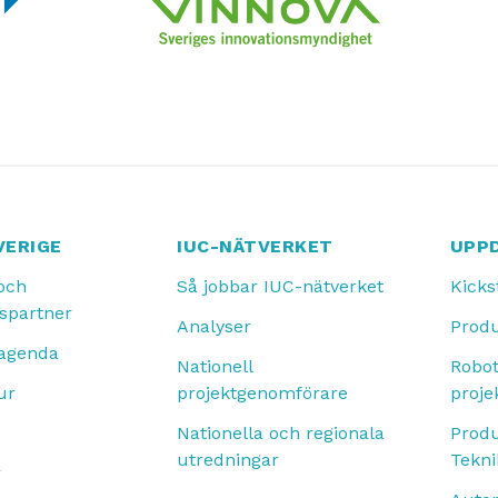
VERIGE
IUC-NÄTVERKET
UPP
och
Så jobbar IUC-nätverket
Kicks
spartner
Analyser
Produ
 agenda
Nationell
Robot
ur
projektgenomförare
proje
Nationella och regionala
Produ
utredningar
Tekn
r