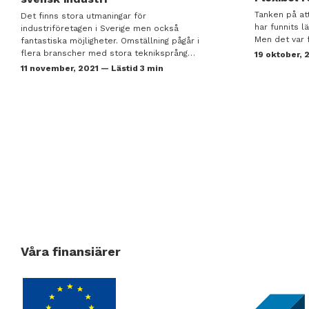
Tanken på at
Det finns stora utmaningar för
har funnits l
industriföretagen i Sverige men också
Men det var 
fantastiska möjligheter. Omställning pågår i
flera branscher med stora tekniksprång…
19 oktober, 
11 november, 2021 — Lästid 3 min
Våra finansiärer