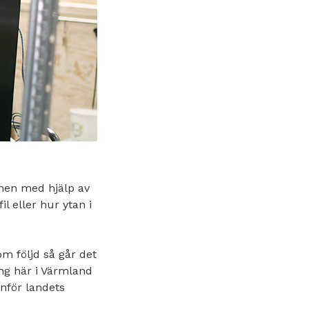
nen med hjälp av
l eller hur ytan i
om följd så går det
ng här i Värmland
nför landets