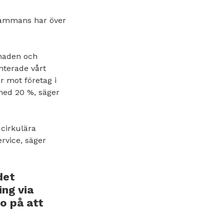
sammans har över
knaden och
nterade vårt
r mot företag i
med 20 %, säger
 cirkulära
rvice, säger
det
ing via
to på att