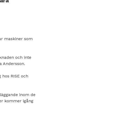
lära
ågar maskiner som
rknaden och inte
a Andersson.
g hos RISE och
dläggande inom de
örer kommer igång