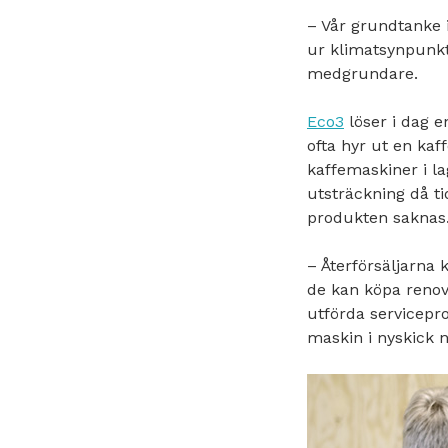
– Vår grundtanke i
ur klimatsynpunk
medgrundare.
Eco3
löser i dag e
ofta hyr ut en kaf
kaffemaskiner i la
utsträckning då t
produkten saknas
– Återförsäljarna 
de kan köpa renov
utförda servicepr
maskin i nyskick 