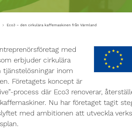
Eco3 – den cirkulära kaffemaskinen från Värmland
entreprenörsföretag med
 som erbjuder cirkulära
 tjänstelösningar inom
en. Företagets koncept är
sive”-process där Eco3 renoverar, återstäl
affemaskiner. Nu har företaget tagit steg
lyftet med ambitionen att utveckla ver
rsplan.