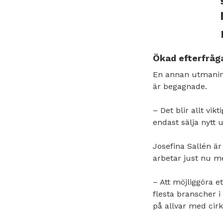
Ökad efterfråga
En annan utmaning
är begagnade.
– Det blir allt vi
endast sälja nytt
Josefina Sallén ä
arbetar just nu 
– Att möjliggöra 
flesta branscher i
på allvar med cirk