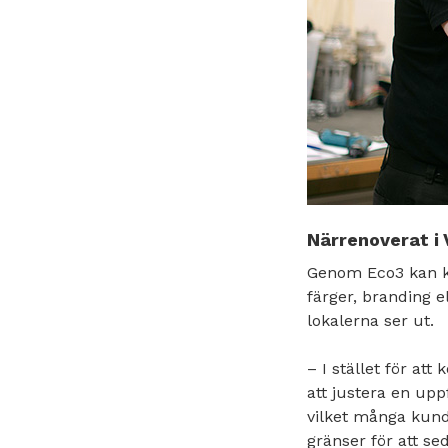
Närrenoverat i
Genom Eco3 kan ku
färger, branding e
lokalerna ser ut.
– I stället för at
att justera en up
vilket många kund
gränser för att s