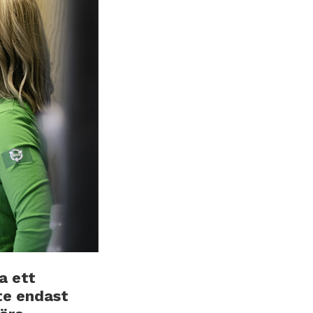
a ett
te endast