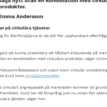
sälja nytt utan en kombination med cirku
produkter.
Emma Andersson
n på cirkulära tjänster
 för återförsäljarna är att allt fler upphandlare efterfr
ktigare att kunna presentera ett hållbart erbjudande på ma
 utan en kombination med cirkulära produkter, säger Emm
r fokusområdesledare och coach inom cirkulär omställnin
med Eco3 inom
Omställningslyftet
.
ett cirkulärt angreppssätt på marknaden kommer bli grun
 framtiden. Eco3 har ett försprång just nu innan fler akt
ulära tjänster, säger hon.