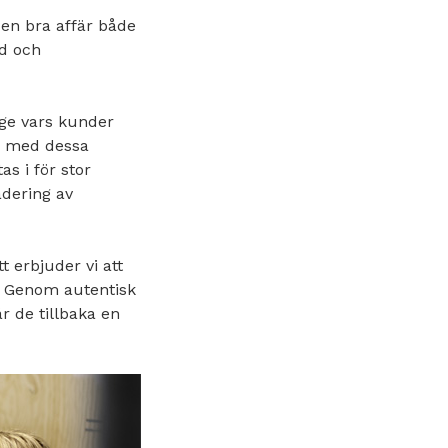
 en bra affär både
d och
ige vars kunder
na med dessa
s i för stor
adering av
 erbjuder vi att
. Genom autentisk
r de tillbaka en