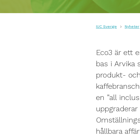
IUC Sverige
Nyheter
Eco3 är ett 
bas i Arvika
produkt- och
kaffebransch
en ”all inclu
uppgraderar k
Omställnings
hållbara affä