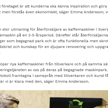
 företaget är att kunderna ska känna inspiration och göra
t men förstås även ekonomiskt, säger Emma Andersson, v
n stor utmaning för återförsäljare av kaffemaskiner i Sver
femaskin på en 3-5-årsperiod. Därefter står återförsäljar
ger som begagnad park och är ofta funktionella men skrota
idsbrist och kunskap för en djupare renovering och uppgr
.
köper nya kaffemaskiner från tillverkare och på samma sätt
eringstjänsten av oss på deras på begagnade maskinpark
otokoll framtagna i samspråk med tillverkaren och kund få
när vi är klara med den, säger Emma Andersson.