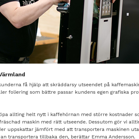
 Värmland
nderna få hjälp att skräddarsy utseendet på kaffemaski
ller foliering som bättre passar kundens egen grafiska profi
t köpa allting helt nytt i kaffehörnan med större kostnader s
pfräschad maskin med rätt utseende. Dessutom gör vi allti
er uppskattar jämfört med att transportera maskinen uta
edan transportera tillbaka den, berättar Emma Andersson.