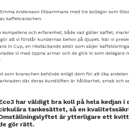
v Emma Andersson tillsammans med tre kollegor som till
 av kaffebranschen.
en kompetens och erfarenhet, både vad gäller kaffet, mar
gör att vi förstår kundernas behov på djupet. När vi prese
ans in Cup, en rikstäckande aktör som säljer kaffelösninga
mnades vi med öppna armar och de gick in som delägare 
:
det som branschen behövde enligt dem för att öka andelen
marknaden där deras kundlöften är hållbarhet, smak och se
Eco3 har väldigt bra koll på hela kedjan i 
cirkulära tankesättet, så en kvalitetssäkr
Omställningslyftet är ytterligare ett kvit
de gör rätt.