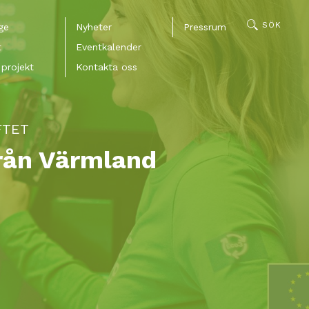
SÖK
ge
Nyheter
Pressrum
t
Eventkalender
projekt
Kontakta oss
FTET
från Värmland