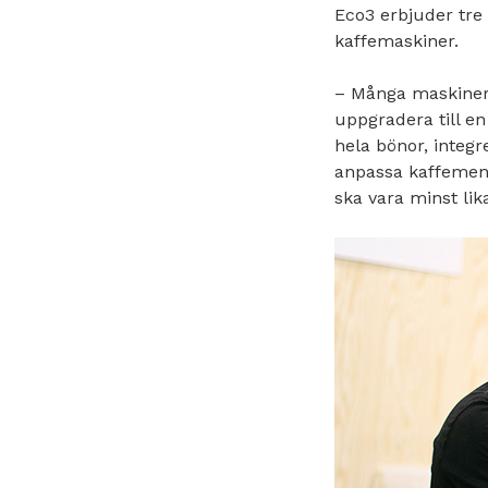
Eco3 erbjuder tre
kaffemaskiner.
– Många maskiner 
uppgradera till e
hela bönor, integr
anpassa kaffemenyn
ska vara minst lik