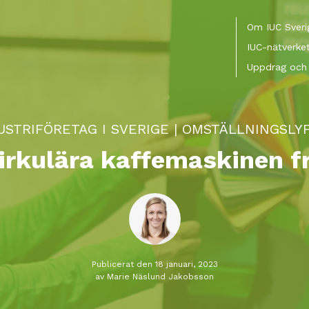
Meny
Om IUC Sveri
IUC-nätverke
Uppdrag och 
USTRIFÖRETAG I SVERIGE
|
OMSTÄLLNINGSLY
irkulära kaffemaskinen 
Publicerat den 18 januari, 2023
av Marie Näslund Jakobsson