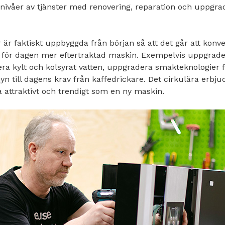
 nivåer av tjänster med renovering, reparation och uppgra
är faktiskt uppbyggda från början så att det går att konv
n för dagen mer eftertraktad maskin. Exempelvis uppgrader
era kylt och kolsyrat vatten, uppgradera smakteknologier 
 till dagens krav från kaffedrickare. Det cirkulära erbju
a attraktivt och trendigt som en ny maskin.