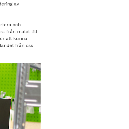
dering av
ertera och
a från malet till
för att kunna
dandet från oss