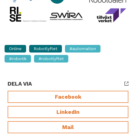
Online
Robotlyftet
#automation
#robotik
#robotlyftet
DELA VIA
Facebook
LinkedIn
Mail