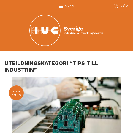
Hoppa till huvudinnehållet
MENY
SÖK
UTBILDNINGSKATEGORI “TIPS TILL
INDUSTRIN”
Flera
datum