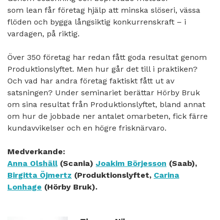
som
lean
får företag hjälp att minska slöseri, vässa
flöden och bygga långsiktig konkurrenskraft – i
vardagen, på riktig
.
Över 350 företag har redan fått goda resultat genom
Produktionslyftet. Men hur går det till i praktiken?
Och vad har andra företag faktiskt fått ut av
satsningen?
Under seminariet berättar Hörby Bruk
om sina resultat från Produktionslyftet, bland annat
om hur de
jobbade ner antalet
omarbeten,
fick
färre
kundavvikelser
och en högre frisknärvaro
.
Medverkande:
Anna Olshäll
(Scania)
Joakim Börjesson
(Saab),
Birgitta Öjmertz
(Produktionslyftet,
Carina
Lonhage
(Hörby Bruk).