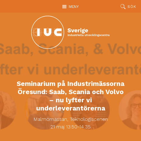
Hoppa till huvudinnehållet
MENY
SÖK
Seminarium på Industrimässorna
Öresund: Saab, Scania och Volvo
– nu lyfter vi
underleverantörerna
Malmömässan, Teknologiscenen
21 maj 13.50-14.35