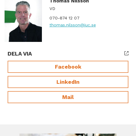
Thomas Nilsson
VD
070-874 12 07
thomas.nilsson
@iuc.se
DELA VIA
Facebook
LinkedIn
Mail