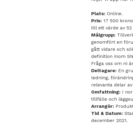
Plats:
Online.
Pris:
17 500 kronor
till ett värde av 5
Målgrupp:
Tillver
genomfört en föru
gått vidare och s
definition inom SN
Fråga oss om ni är
Deltagare:
En gru
ledning, förändri
relevanta delar a
Omfattning:
I nor
tillfälle och lägg
Arrangör:
Produkt
Tid & Datum:
Sta
december 2021.