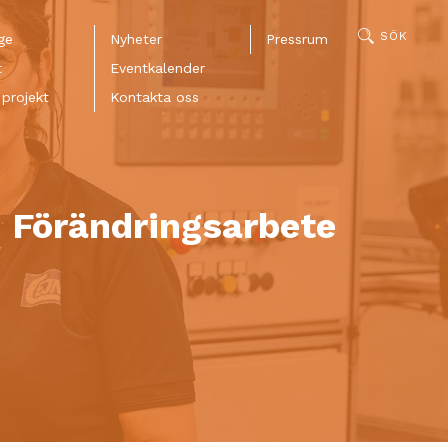
SÖK
ge
Nyheter
Pressrum
t
Eventkalender
projekt
Kontakta oss
Facebook
: Förändringsarbete
LinkedIn
Mail