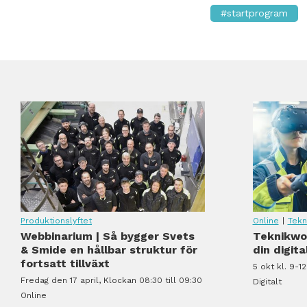
#startprogram
rtsatt förändringsvilja
Vad krävs för en lyckad automatisering?
Produktionslyftet
Online
|
Tekn
Webbinarium | Så bygger Svets
Teknikwor
rtsatt förändringsvilja
Vad krävs för en lyckad automatisering?
& Smide en hållbar struktur för
din digit
fortsatt tillväxt
5 okt kl. 9-12
Fredag den 17 april, Klockan 08:30 till 09:30
Digitalt
Online