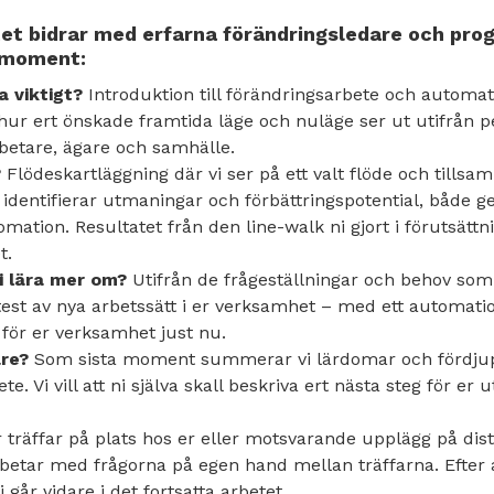
tet bidrar med erfarna förändringsledare och pr
a moment:
a viktigt?
Introduktion till förändringsarbete och automat
hur ert önskade framtida läge och nuläge ser ut utifrån p
etare, ägare och samhälle.
?
Flödeskartläggning där vi ser på ett valt flöde och tills
 identifierar utmaningar och förbättringspotential, både g
tomation. Resultatet från den line-walk ni gjort i förutsätt
t.
i lära mer om?
Utifrån de frågeställningar och behov som s
test av nya arbetssätt i er verksamhet – med ett automat
 för er verksamhet just nu.
are?
Som sista moment summerar vi lärdomar och fördjup
e. Vi vill att ni själva skall beskriva ert nästa steg för er u
träffar på plats hos er eller motsvarande upplägg på dist
arbetar med frågorna på egen hand mellan träffarna. Efter
i går vidare i det fortsatta arbetet.