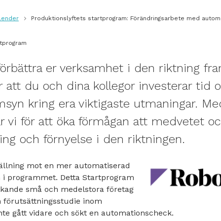
lender
Produktionslyftets startprogram: Förändringsarbete med autom
rtprogram
förbättra er verksamhet i den riktning fr
r att du och dina kollegor investerar tid o
msyn kring era viktigaste utmaningar. M
r vi för att öka förmågan att medvetet oc
ing och förnyelse i den riktningen.
ällning mot en mer automatiserad
n i programmet. Detta Startprogram
llverkande små och medelstora företag
förutsättningsstudie inom
nte gått vidare och sökt en automationscheck.