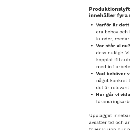
Produktionslyf
innehåller fyr
Varför är dett
era behov och 
kunder, medarb
Var står vi nu
dess nuläge. Vi
kopplat till au
med in i arbete
Vad behöver v
något konkret 
det är relevant
Hur går vi vid
förändringsarbet
Upplägget innebär 
avsätter tid och 
följer vi upp hur n