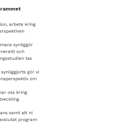
ogrammet
ion, arbete kring
erspektiven
ammans synliggör
enerellt och
ningsstudien tas
ynliggjorts gör vi
ionsperspektiv om
ar oss kring
tveckling.
ans samt att ni
 avslutat program