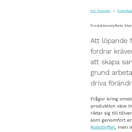
IUC Sverige
Eventka
Produktionslyftets Sta
Att löpande 
fordrar kräve
att skapa sa
grund arbeta
driva förändr
Frågor kring omst
produktion vävs i
riktar sig till ti
som genomfört en 
Robotlyftet
, men i