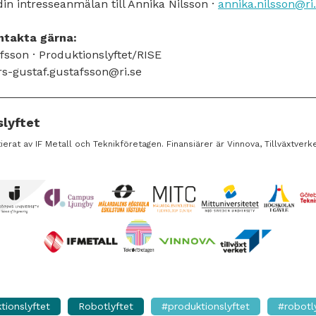
din intresseanmälan till Annika Nilsson ·
annika.nilsson@ri
ntakta gärna:
fsson · Produktionslyftet/RISE
rs-gustaf.gustafsson@ri.se
lyftet
itierat av IF Metall och Teknikföretagen. Finansiärer är Vinnova, Tillväxtv
tionslyftet
Robotlyftet
#produktionslyftet
#robotl