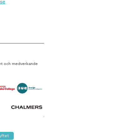
.se
erket och medverkande
yftet