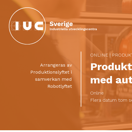
Hoppa till huvudinnehållet
ONLINE
|
PRODUK
Produkt
Arrangeras av
Produktionslyftet i
med aut
samverkan med
Robotlyftet
Online
Flera datum tom 