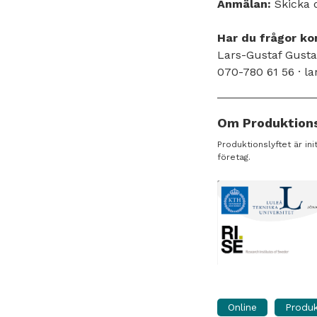
Anmälan:
Skicka 
Har du frågor ko
Lars-Gustaf Gusta
070-780 61 56 ·
la
Om Produktions
Produktionslyftet är in
företag.
Online
Produk