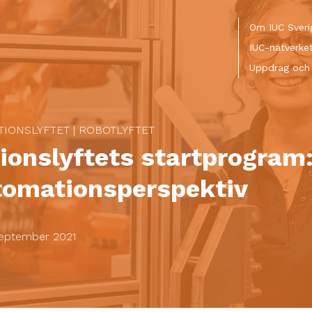
Meny
Om IUC Sveri
IUC-nätverke
Uppdrag och 
TIONSLYFTET
|
ROBOTLYFTET
ionslyftets startprogram
omationsperspektiv
september 2021