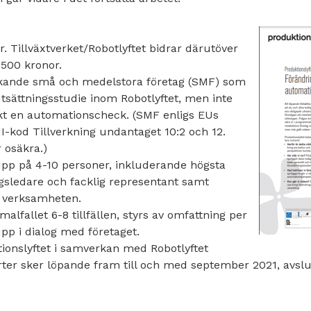
. Tillväxtverket/Robotlyftet bidrar därutöver
2 500 kronor.
kande små och medelstora företag (SMF) som
tsättningsstudie inom Robotlyftet, men inte
ökt en automationscheck. (SMF enligs EUs
I-kod Tillverkning undantaget 10:2 och 12.
 osäkra.)
pp på 4-10 personer, inkluderande högsta
ngsledare och facklig representant samt
v verksamheten.
malfallet 6-8 tillfällen, styrs av omfattning per
supp i dialog med företaget.
ionslyftet i samverkan med Robotlyftet
rter sker löpande fram till och med september 2021, avslu