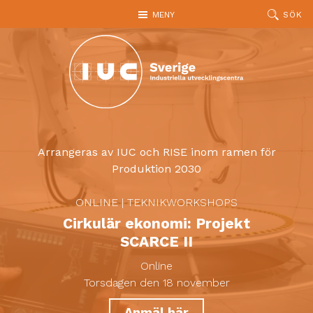
Hoppa till huvudinnehållet
MENY
SÖK
Arrangeras av IUC och RISE inom ramen för
Produktion 2030
ONLINE
|
TEKNIKWORKSHOPS
Cirkulär ekonomi: Projekt
SCARCE II
Online
Torsdagen den 18 november
Anmäl här