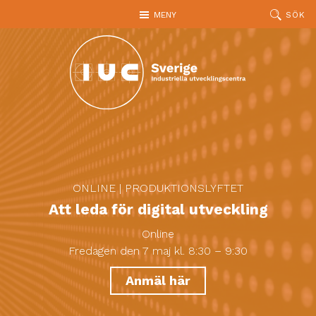
Hoppa till huvudinnehållet
MENY
SÖK
ONLINE
|
PRODUKTIONSLYFTET
Att leda för digital utveckling
Online
Fredagen den 7 maj kl. 8:30 – 9:30
Anmäl här