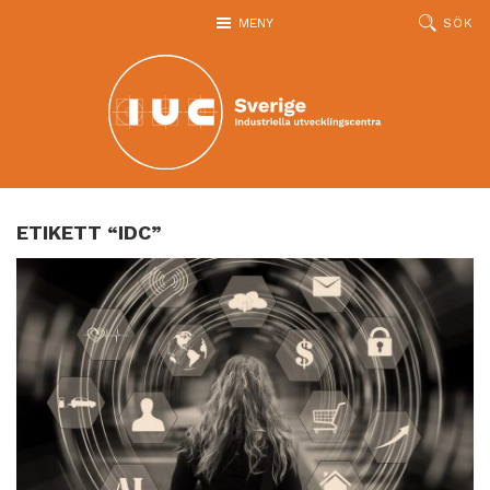
Hoppa till huvudinnehållet
MENY
SÖK
ETIKETT “IDC”